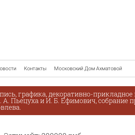
овости
Контакты
Московский Дом Ахматовой
пись, графика, декоративно-прикладное 
В. А. Пьецуха и И. Б. Ефимович, собрание
овлева.