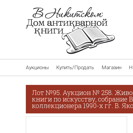
Аукционы
Купить/Продать
Магазин
Н
Лот №95. Аукцион № 258. Живо
книги по искусству, собрание 
коллекционера 1990-х гг. В. Як