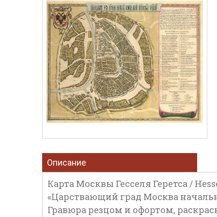
Описание
Карта Москвы Гесселя Геретса / Hessel
«Царствающий град Москва начальный
Гравюра резцом и офортом, раскраска а