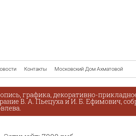
овости
Контакты
Московский Дом Ахматовой
опись, графика, декоративно-прикладное
брание В. А. Пьецуха и И. Б. Ефимович, с
овлева.