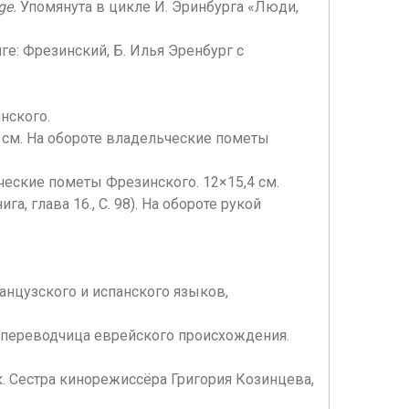
ge.
Упомянута в цикле И. Эринбурга «Люди,
иге: Фрезинский, Б. Илья Эренбург с
инского.
,5 см. На обороте владельческие пометы
ьческие пометы Фрезинского. 12×15,4 см.
а, глава 16., С. 98). На обороте рукой
ранцузского и испанского языков,
а, переводчица еврейского происхождения.
. Сестра кинорежиссёра Григория Козинцева,