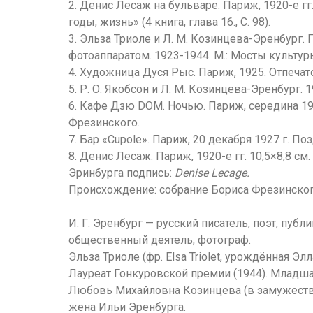
2. Денис Лесаж на бульваре. Париж, 1920-е гг
годы, жизнь» (4 книга, глава 16., С. 98).
3. Эльза Триоле и Л. М. Козинцева-Эренбург. 
фотоаппаратом. 1923-1944. М.: Мосты культуры,
4. Художница Дуся Рыс. Париж, 1925. Отпечаток
5. Р. О. Якобсон и Л. М. Козинцева-Эренбург.
6. Кафе Дзю DOM. Ночью. Париж, середина 1920
Фрезинского.
7. Бар «Сupole». Париж, 20 декабря 1927 г. П
8. Денис Лесаж. Париж, 1920-е гг. 10,5×8,8 см.
Эринбурга подпись:
Denise Lecage.
Происхождение: собрание Бориса Фрезинского,
И. Г. Эренбург — русский писатель, поэт, пуб
общественный деятель, фотограф.
Эльза Триоле (фр. Elsa Triolet, урождённая 
Лауреат Гонкуровской премии (1944). Младша
Любовь Михайловна Козинцева (в замужестве
жена Ильи Эренбурга.