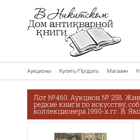
Аукционы
Купить/Продать
Магазин
Н
Лот №460. Аукцион № 258. Жив
редкие книги по искусству, со
коллекционера 1990-х гг. В. Як