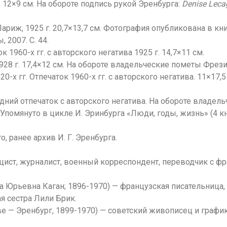
. 12×9 см. На обороте подпись рукой Эренбурга:
Denise Leca
Париж, 1925 г. 20,7×13,7 см. Фотография опубликована в кн
 2007. С. 44.
 1960-х гг. с авторского негатива 1925 г. 14,7×11 см.
 1928 г. 17,4×12 см. На обороте владельческие пометы Фрез
-х гг. Отпечаток 1960-х гг. с авторского негатива. 11×17
оздний отпечаток с авторского негатива. На обороте владел
 Упомянуто в цикле И. Эринбурга «Люди, годы, жизнь» (4 книг
 ранее архив И. Г. Эренбурга.
лицист, журналист, военный корреспондент, переводчик с ф
Элла Юрьевна Каган; 1896-1970) — французская писательниц
я сестра Лили Брик.
 — Эренбург, 1899-1970) — советский живописец и график