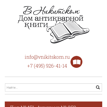
info@vnikitskom.ru
+7 (495) 926-41-14