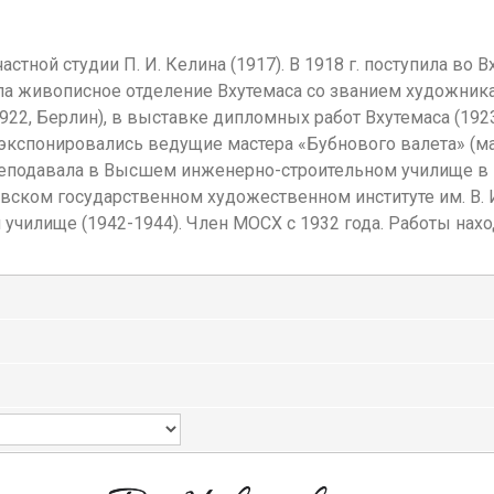
ной студии П. И. Келина (1917). В 1918 г. поступила во Вхут
чила живописное отделение Вхутемаса со званием художника
22, Берлин), в выставке дипломных работ Вхутемаса (1923
экспонировались ведущие мастера «Бубнового валета» (ма
еподавала в Высшем инженерно-строительном училище в 
овском государственном художественном институте им. В. 
лище (1942-1944). Член МОСХ с 1932 года. Работы находя