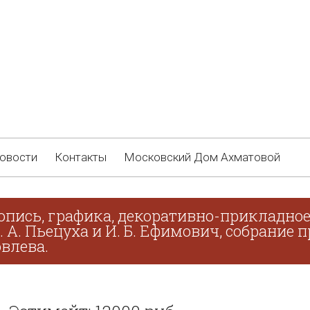
овости
Контакты
Московский Дом Ахматовой
опись, графика, декоративно-прикладное 
В. А. Пьецуха и И. Б. Ефимович, собрание
овлева.