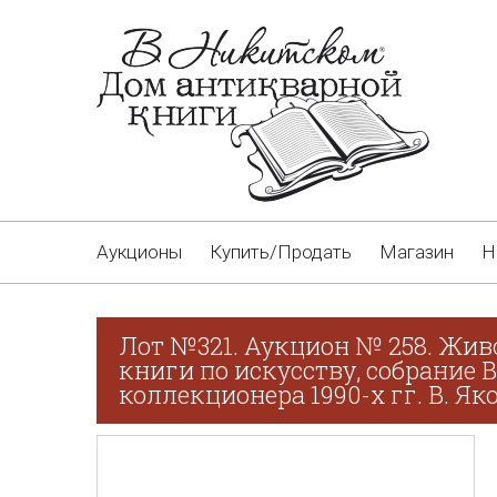
Аукционы
Купить/Продать
Магазин
Н
Лот №321. Аукцион № 258. Жив
книги по искусству, собрание 
коллекционера 1990-х гг. В. Як