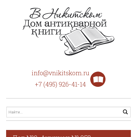
info@vnikitskom.ru
+7 (495) 926-41-14