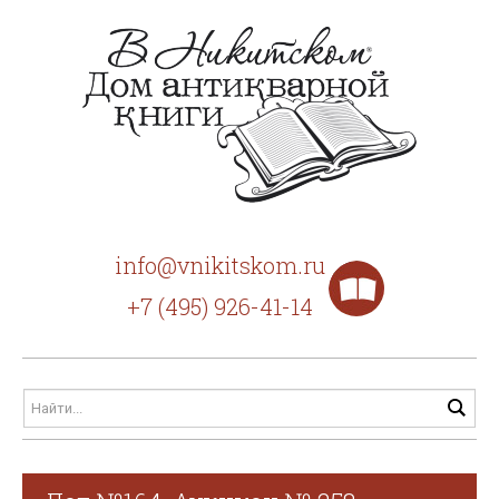
info@vnikitskom.ru
+7 (495) 926-41-14