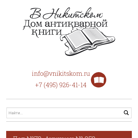
info@vnikitskom.ru
+7 (495) 926-41-14