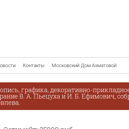
овости
Контакты
Московский Дом Ахматовой
опись, графика, декоративно-прикладное
брание В. А. Пьецуха и И. Б. Ефимович, с
овлева.