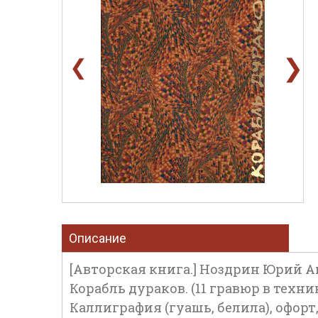
❯
❮
Описание
[Авторская книга.] Ноздрин Юрий Ана
Корабль дураков. (11 гравюр в технике
Каллиграфия (гуашь, белила), офорт,