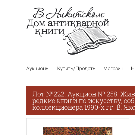
Аукционы
Купить/Продать
Магазин
Н
Лот №222. Аукцион № 258. Жив
редкие книги по искусству, со
коллекционера 1990-х гг. В. Як