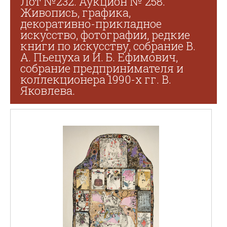
Лот №232. Аукцион № 258.
Живопись, графика,
декоративно-прикладное
искусство, фотографии, редкие
книги по искусству, собрание В.
А. Пьецуха и И. Б. Ефимович,
собрание предпринимателя и
коллекционера 1990-х гг. В.
Яковлева.