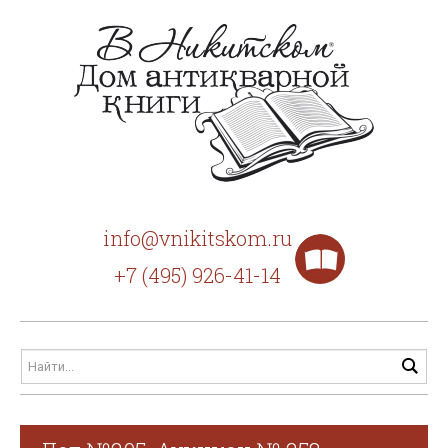
info@vnikitskom.ru
+7 (495) 926-41-14