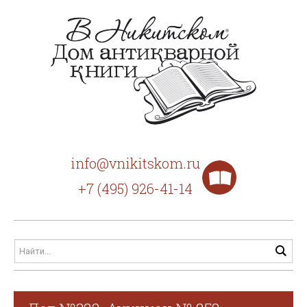
info@vnikitskom.ru
+7 (495) 926-41-14