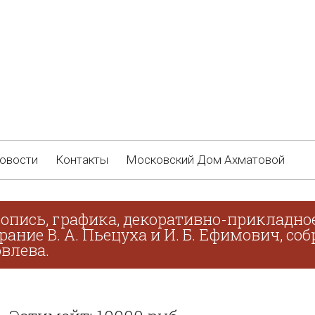
овости
Контакты
Московский Дом Ахматовой
опись, графика, декоративно-прикладное
брание В. А. Пьецуха и И. Б. Ефимович, с
овлева.