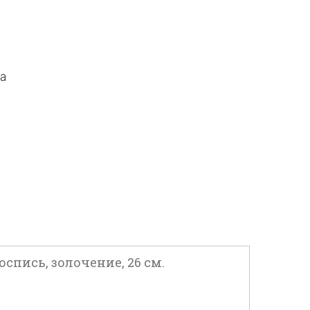
да
спись, золочение, 26 см.