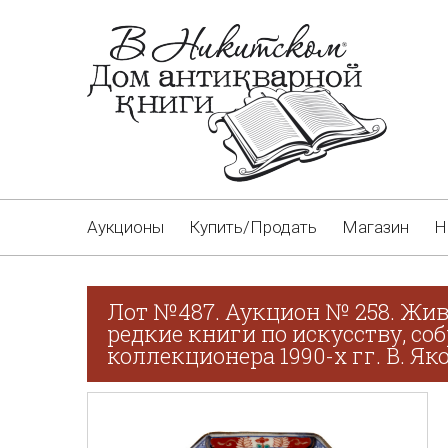
Аукционы
Купить/Продать
Магазин
Н
Лот №487. Аукцион № 258. Жив
редкие книги по искусству, со
коллекционера 1990-х гг. В. Як