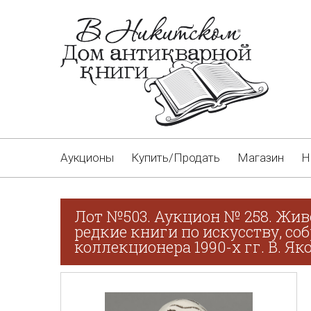
Аукционы
Купить/Продать
Магазин
Н
Лот №503. Аукцион № 258. Жив
редкие книги по искусству, со
коллекционера 1990-х гг. В. Як