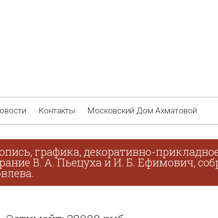
овости
Контакты
Московский Дом Ахматовой
опись, графика, декоративно-прикладное
брание В. А. Пьецуха и И. Б. Ефимович, с
овлева.