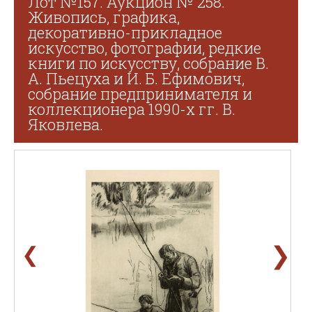
Лот №157. Аукцион № 258.
Живопись, графика,
декоративно-прикладное
искусство, фотографии, редкие
книги по искусству, собрание В.
А. Пьецуха и И. Б. Ефимович,
собрание предпринимателя и
коллекционера 1990-х гг. В.
Яковлева.
❯
❮