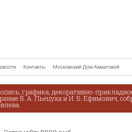
овости
Контакты
Московский Дом Ахматовой
опись, графика, декоративно-прикладное
брание В. А. Пьецуха и И. Б. Ефимович, с
овлева.