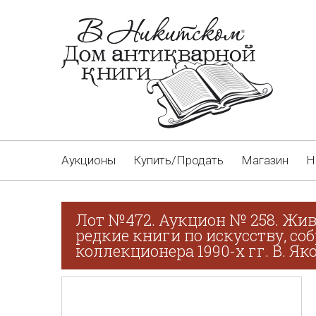
Аукционы
Купить/Продать
Магазин
Н
Лот №472. Аукцион № 258. Жив
редкие книги по искусству, со
коллекционера 1990-х гг. В. Як