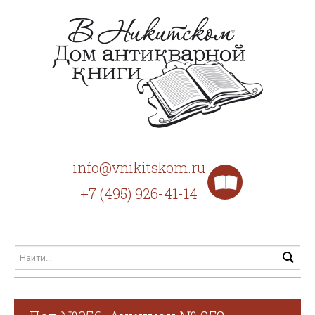
info@vnikitskom.ru
+7 (495) 926-41-14