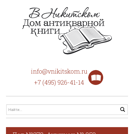
info@vnikitskom.ru
+7 (495) 926-41-14