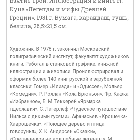
Взятие Трои. Иллюстрация к книге Н.
Куна «Легенды и мифы Древней
Греции». 1981 г. Бумага, карандаш, тушь,
белила, 26,5×21,5 см.
Художник. В 1978 г. закончил Московский
полиграфический институт, факультет художников
книги. Работал в станковой графике, книжной
иллюстрации и живописи. Проиллюстрировал и
оформил более 140 книг русской и зарубежной
классики: Гомер «Илиада» и «Одиссея», Мольер
«Комедии», Р. Роллан «Кола Брюньон», Фр. Кафка
«Избранное», В. М. Теккерей «Ярмарка
тщеславия», С. Лагерлеф «Чудесное путешествие
Нильса с дикими гусями», Афанасьев «Крошечка-
Хаврошечка», «Поющее дерево и птица
говорунья», Х. К. Андерсен «Сказки»,
«Средневековые волшебные легенды», М.