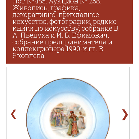
Лот №485. Аукцион № 258.
Живопись, графика,
декоративно-прикладное
искусство, фотографии, редкие
книги по искусству, собрание В.
А. Пьецуха и И. Б. Ефимович,
собрание предпринимателя и
коллекционера 1990-х гг. В.
Яковлева.
❯
❮