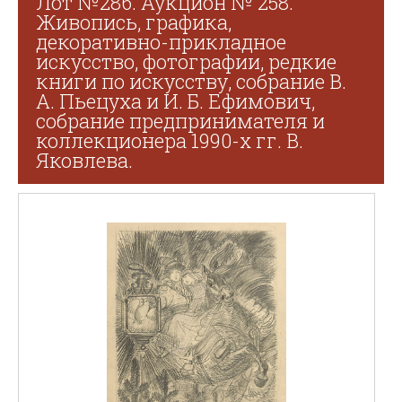
Лот №286. Аукцион № 258.
Живопись, графика,
декоративно-прикладное
искусство, фотографии, редкие
книги по искусству, собрание В.
А. Пьецуха и И. Б. Ефимович,
собрание предпринимателя и
коллекционера 1990-х гг. В.
Яковлева.