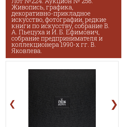
Лот №224. Аукцион № 258.
Живопись, графика,
декоративно-прикладное
искусство, фотографии, редкие
книги по искусству, собрание В.
А. Пьецуха и И. Б. Ефимович,
собрание предпринимателя и
коллекционера 1990-х гг. В.
Яковлева.
❯
❮