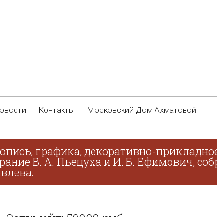
овости
Контакты
Московский Дом Ахматовой
опись, графика, декоративно-прикладное
брание В. А. Пьецуха и И. Б. Ефимович, с
овлева.