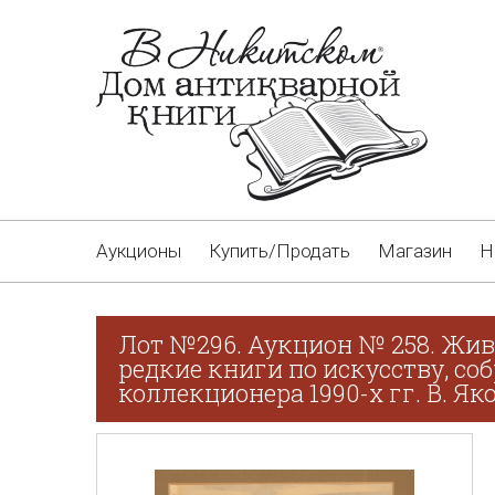
Аукционы
Купить/Продать
Магазин
Н
Лот №296. Аукцион № 258. Жив
редкие книги по искусству, со
коллекционера 1990-х гг. В. Як