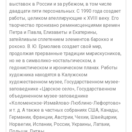
выставок в России и за рубежом, в том числе
двадцати пяти персональных. С 1990 года создает
работы, целиком апеллирующие к ХVIII веку. Его
творчество пронизано реминисценциями времен
Петра и Павла, Елизаветы и Екатерины,
затейливым сплетением элементов барокко и
рококо. В. Ю. Ермолаев создает свой мир,
продолжая прерванные традиции мирискусников,
но не в символико-ностальгическом, а
гедонистическом и ироническом планах. Работы
художника находятся в Калужском
художественном музее, Государственном музее-
заповеднике «Царское село», Государственном
объединенном музее-заповеднике
«Коломенское-Измайлово-Люблино-Лефортово»
и т. д. А также в частных собраниях США, Канады,
Германии, Франции, Австрии, Чехии, Швейцарии,
Норвегии, Испании, России, Украины, Латвии,
Польши, Литвы.