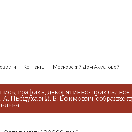
овости
Контакты
Московский Дом Ахматовой
пись, графика, декоративно-прикладное 
В. А. Пьецуха и И. Б. Ефимович, собрание
овлева.