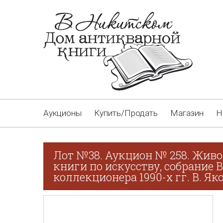
Аукционы
Купить/Продать
Магазин
Н
Лот №38. Аукцион № 258. Живо
книги по искусству, собрание 
коллекционера 1990-х гг. В. Як