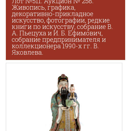
Лот №511. Аукцион № 258.
Живопись, графика,
декоративно-прикладное
искусство, фотографии, редкие
книги по искусству, собрание В.
А. Пьецуха и И. Б. Ефимович,
собрание предпринимателя и
коллекционера 1990-х гг. В.
Яковлева.