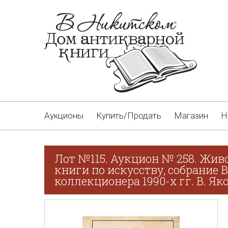
Аукционы
Купить/Продать
Магазин
Н
Лот №115. Аукцион № 258. Живо
книги по искусству, собрание 
коллекционера 1990-х гг. В. Як