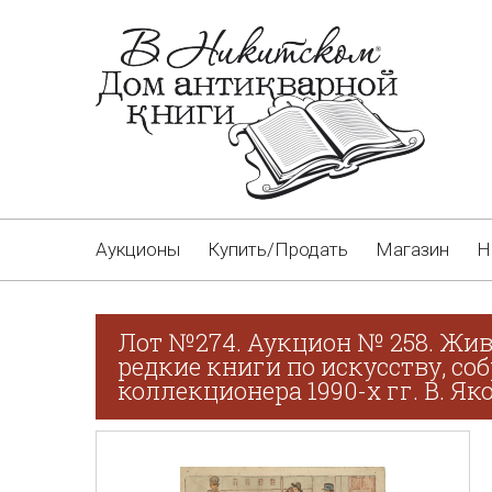
Аукционы
Купить/Продать
Магазин
Н
Лот №274. Аукцион № 258. Жив
редкие книги по искусству, со
коллекционера 1990-х гг. В. Як