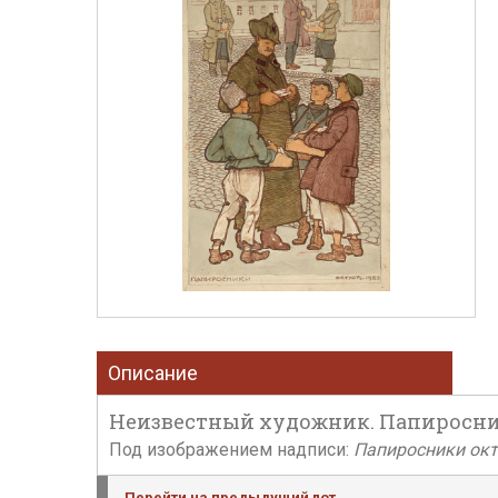
Описание
Неизвестный художник. Папиросники.
Под изображением надписи:
Папиросники окт
Перейти на предыдущий лот