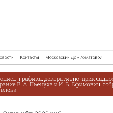
овости
Контакты
Московский Дом Ахматовой
опись, графика, декоративно-прикладное
брание В. А. Пьецуха и И. Б. Ефимович, с
овлева.