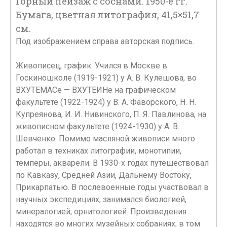
Горный пейзаж с соснами. 1950-е гг.
Бумага, цветная литография, 41,5×51,7
см.
Под изображением справа авторская подпись.
Живописец, график. Учился в Москве в
Госкиношколе (1919-1921) у А. В. Кулешова, во
ВХУТЕМАСе — ВХУТЕИНе на графическом
факультете (1922-1924) у В. А. Фаворского, Н. Н.
Купреянова, И. И. Нивинского, П. Я. Павлинова, на
живописном факультете (1924-1930) у А. В.
Шевченко. Помимо масляной живописи много
работал в техниках литографии, монотипии,
темперы, акварели. В 1930-х годах путешествовал
по Кавказу, Средней Азии, Дальнему Востоку,
Прикарпатью. В послевоенные годы участвовал в
научных экспедициях, занимался биологией,
минералогией, орнитологией. Произведения
находятся во многих музейных собраниях, в том