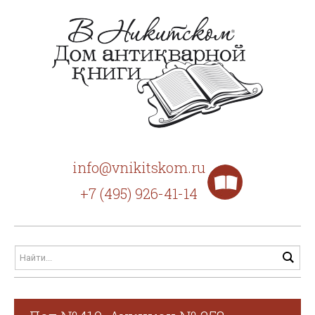
info@vnikitskom.ru
+7 (495) 926-41-14