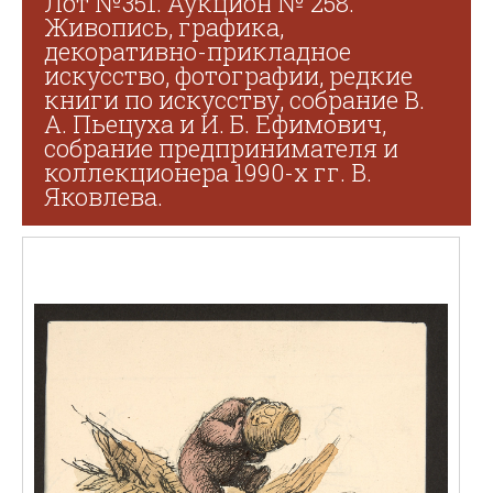
Лот №351. Аукцион № 258.
Живопись, графика,
декоративно-прикладное
искусство, фотографии, редкие
книги по искусству, собрание В.
А. Пьецуха и И. Б. Ефимович,
собрание предпринимателя и
коллекционера 1990-х гг. В.
Яковлева.