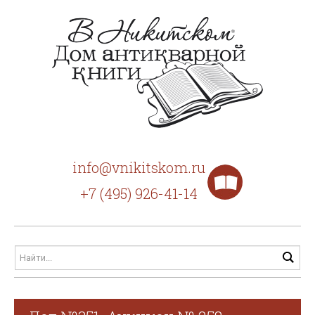
info@vnikitskom.ru
+7 (495) 926-41-14