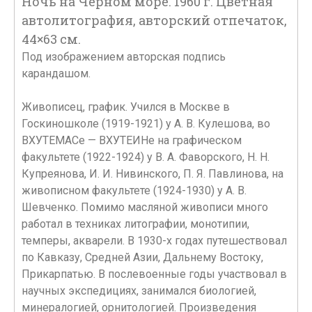
Ночь на Черном море. 1960 г. Цветная
автолитография, авторский отпечаток,
44×63 см.
Под изображением авторская подпись
карандашом.
Живописец, график. Учился в Москве в
Госкиношколе (1919-1921) у А. В. Кулешова, во
ВХУТЕМАСе — ВХУТЕИНе на графическом
факультете (1922-1924) у В. А. Фаворского, Н. Н.
Купреянова, И. И. Нивинского, П. Я. Павлинова, на
живописном факультете (1924-1930) у А. В.
Шевченко. Помимо масляной живописи много
работал в техниках литографии, монотипии,
темперы, акварели. В 1930-х годах путешествовал
по Кавказу, Средней Азии, Дальнему Востоку,
Прикарпатью. В послевоенные годы участвовал в
научных экспедициях, занимался биологией,
минералогией, орнитологией. Произведения