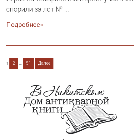
спорили за лот № ...
Подробнее»
Навигация
2
51
Далее
1
…
по
записям