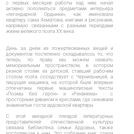
с первых месяцев работы над ним, начал
активно пополняться предметами интерьера
«легендарной Ордынки», как именовала
квартиру сама Ахматова; книгами и рисунками,
напрямую связанными с разными периодами
жизни великого поэта ХХ века.
День за днём из пожертвованных вещей и
документов постепенно складывалось то, что
теперь по праву мы можем назвать
мемориальным пространством, в котором
резной столик из детской, ставший рабочим
столом поэта соседствует с Чернильницей, а
пишущая машинка, на которой были впервые
отпечатаны первые машинописные тексты
«Поэмы без героя» и «Реквиема» - с
просторным диваном и креслами, где сиживали
знаменитые гости ардовской квартиры.
С этой звёздной плеядой литературных
представителей отечественной культуры
связана библиотека семьи Ардовых, также
поступившая к нам. Это собрание книг, среди