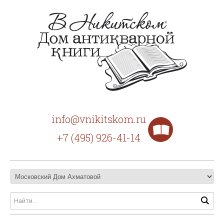
info@vnikitskom.ru
+7 (495) 926-41-14