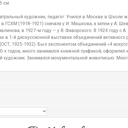
5 см.
атральный художник, педагог. Учился в Москве в Школе ж
, в ГСХМ (1918-1921) сначала у И. Машкова, а затем у А. Ш
Павлинова, в 1927-м году — у В. Фаворского. В 1924 году с
аве в 1-й дискуссионной выставке объединений активного 
ОСТ, 1925-1932). Был экспонентом объединений «4 искусст
920-х годов, много занимался книжной графикой, оформлял к
ный художник. Занимался монументальной живописью. Много