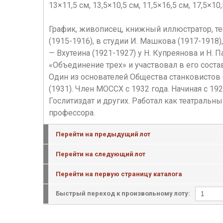
13×11,5 см, 13,5×10,5 см, 11,5×16,5 см, 17,5×10,
График, живописец, книжный иллюстратор, те
(1915-1916), в студии И. Машкова (1917-1918)
— Вхутеина (1921-1927) у Н. Купреянова и Н. 
«Объединение трех» и участвовал в его сост
Один из основателей Общества станковистов (
(1931). Член МОССХ с 1932 года. Начиная с 1
Гослитиздат и других. Работал как театраль
профессора.
Перейти на предыдущий лот
Перейти на следующий лот
Перейти на первую страницу каталога
Быстрый переход к произвольному лоту: