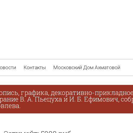
овости
Контакты
Московский Дом Ахматовой
опись, графика, декоративно-прикладное
брание В. А. Пьецуха и И. Б. Ефимович, с
овлева.