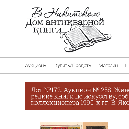
Аукционы
Купить/Продать
Магазин
Н
Лот №172. Аукцион № 258. Жив
редкие книги по искусству, со
коллекционера 1990-х гг. В. Як