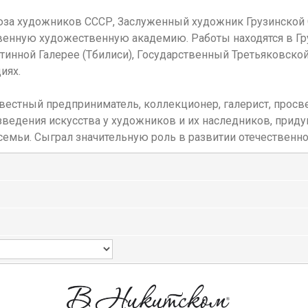
оюза художников СССР, Заслуженный художник Грузинской 
венную художественную академию. Работы находятся в Г
тинной Галерее (Тбилиси), Государственный Третьяковской
иях.
вестный предприниматель, коллекционер, галерист, просв
изведения искусства у художников и их наследников, при
 семьи. Сыграл значительную роль в развитии отечественн