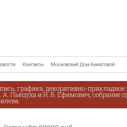
овости
Контакты
Московский Дом Ахматовой
пись, графика, декоративно-прикладное 
В. А. Пьецуха и И. Б. Ефимович, собрание
овлева.