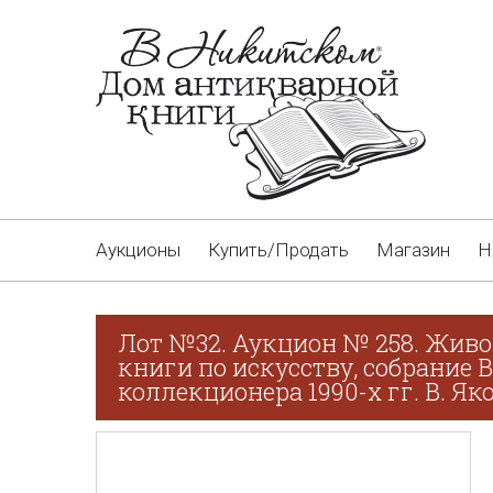
Аукционы
Купить/Продать
Магазин
Н
Лот №32. Аукцион № 258. Живо
книги по искусству, собрание 
коллекционера 1990-х гг. В. Як