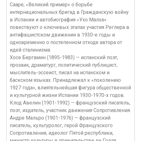
Сааре, «Великий пример» о борьбе
интернациональных бригад в Гражданскую войну
в Испании и автобиография «Ухо Малха»
повествуют о ключевых этапах участия Реглера в
антифашистском движении в 1930-е годы и
одновременно о постепенном отходе автора от
идей сталинизма.
Хосе Бергамин (1895-1983) — испанский поэт,
прозаик, драматург, политический публицист,
мыслитель-эссеист, писал на испанском и
баскском языках. Принадлежал к «поколению
1927 года», влиятельнейшая фигура общественной
и культурной жизни Испании 1930-1970-х годов.
Клод Авелин (1901-1992) — французский писатель,
поэт, издатель, участник движения Сопротивления.
Андре Мальро (1901-1976) — французский
писатель, культуролог, герой Французского
Сопротивления, идеолог Пятой республики,
министр культуры в правительстве де Голля