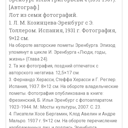
[Автограф.]
Лот из семи фотографий.
1. Л. М. Козинцева-Эренбург с Э.
Толлером. Испания, 1931 г. Фотография,
9×12 см.
На обороте авторские пометы Эренбурга. Эпизод
упомянут в цикле И. Эренбурга «Люди, годы,
жизнь» (Глава 24).
2. Та же фотография, поздний отпечаток с
авторского негатива. 12,5×17 см.
3. Фернандо Херасси, Стеффа Херасси и Г. Реглер.
Испания, 1937. 8×12 см. На обороте владельческие
пометы. Фотография опубликована в книге:
Фрезинский, Б. Илья Эренбург с фотоаппаратом.
1923-1944. М.: Мосты культуры, 2007. С. 23.
4. Писатели Хосе Бергамин, Клод Авелин и Андре
Мальро. 1937 г. 9×12 см. На обороте перечисление
изображенных лиц и подпись Эренбурга.