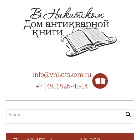
info@vnikitskom.ru
+7 (495) 926-41-14