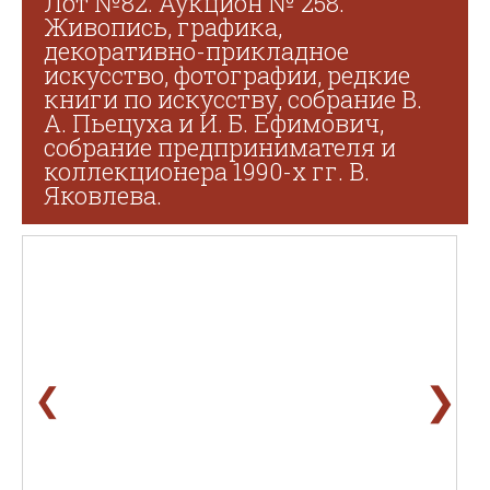
Лот №82. Аукцион № 258.
Живопись, графика,
декоративно-прикладное
искусство, фотографии, редкие
книги по искусству, собрание В.
А. Пьецуха и И. Б. Ефимович,
собрание предпринимателя и
коллекционера 1990-х гг. В.
Яковлева.
❯
❮