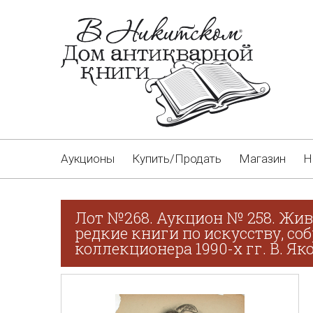
Аукционы
Купить/Продать
Магазин
Н
Лот №268. Аукцион № 258. Жив
редкие книги по искусству, со
коллекционера 1990-х гг. В. Як