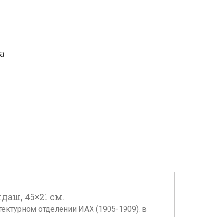
да
аш, 46×21 см.
тектурном отделении ИАХ (1905-1909), в