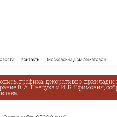
овости
Контакты
Московский Дом Ахматовой
опись, графика, декоративно-прикладное
брание В. А. Пьецуха и И. Б. Ефимович, с
овлева.