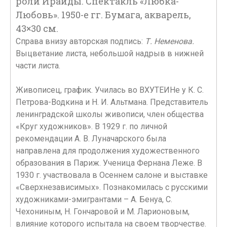
роли Ираиды. Спектакль «Любка-
Любовь». 1950-е гг. Бумага, акварель,
43×30 см.
Справа внизу авторская подпись:
Т. Неменова.
Выцветание листа, небольшой надрыв в нижней
части листа.
Живописец, график. Училась во ВХУТЕИНе у К. С.
Петрова-Водкина и Н. И. Альтмана. Представитель
ленинградской школы живописи, член общества
«Круг художников». В 1929 г. по личной
рекомендации А. В. Луначарского была
направлена для продолжения художественного
образования в Париж. Ученица Фернана Леже. В
1930 г. участвовала в Осеннем салоне и выставке
«Сверхнезависимых». Познакомилась с русскими
художниками-эмигрантами – А. Бенуа, С.
Чехониным, Н. Гончаровой и М. Ларионовым,
влияние которого испытала на своем творчестве.