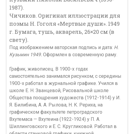
1987).
Чичиков. Оригинал иллюстрации для
поэмы Н. Гоголя «Мертвые души». 1949
г. Бумага, тушь, акварель, 26×20 см (в
свету).
Под изображением авторская подпись и дата:
Н.
Кузьмин 1949.
Оформлен в современную раму.
График, живописец. В 1900-х годах
самостоятельно занимался рисунком; с середины
1900-х работал в журнальной графике. Учился в
школе Е. Н. Званцевой, Рисовальной школе
Общества поощрения художеств (1912-1914) у И.
Я. Билибина, А. А. Рылова, Н. К. Рериха, на
графическом факультете петроградского
Вхутемаса — Вхутеина (1922-1924) у П. А.
Шиллинговского и Е. С. Кругликовой. Работал в
области станковой графики, книжной