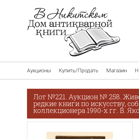
Аукционы
Купить/Продать
Магазин
Н
Лот №221. Аукцион № 258. Жив
редкие книги по искусству, со
коллекционера 1990-х гг. В. Як