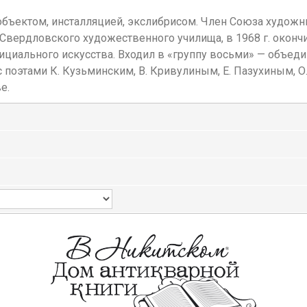
 объектом, инсталляцией, экслибрисом. Член Союза худож
ердловского художественного училища, в 1968 г. окончи
ициального искусства. Входил в «группу восьми» — объед
 поэтами К. Кузьминским, В. Кривулиным, Е. Пазухиным, О
е.