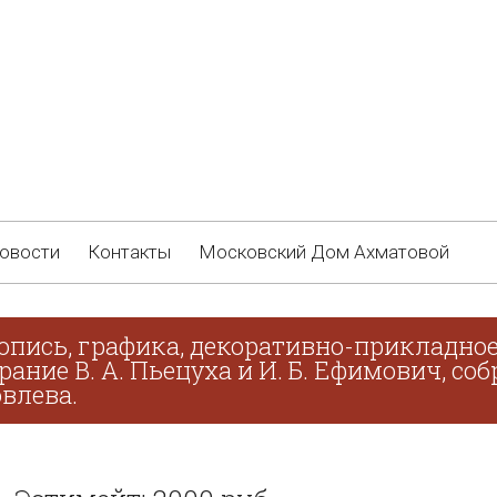
овости
Контакты
Московский Дом Ахматовой
опись, графика, декоративно-прикладное
брание В. А. Пьецуха и И. Б. Ефимович, с
овлева.