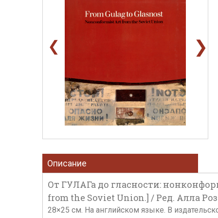
❯
❮
Описание
От ГУЛАГа до гласности: нонконформи
from the Soviet Union.] / Ред. Алла Р
28×25 см. На английском языке. В издательс