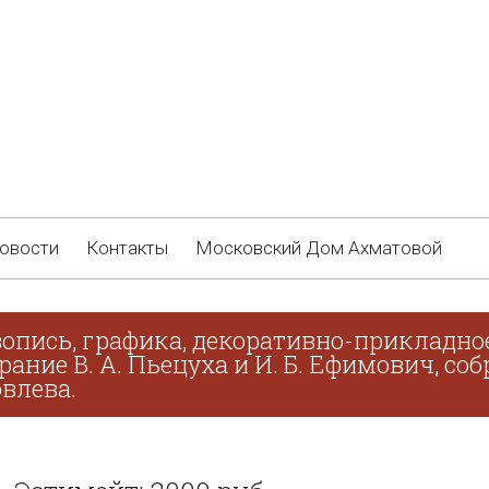
овости
Контакты
Московский Дом Ахматовой
опись, графика, декоративно-прикладное
брание В. А. Пьецуха и И. Б. Ефимович, с
овлева.