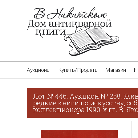
Аукционы
Купить/Продать
Магазин
Н
Лот №446. Аукцион № 258. Жив
редкие книги по искусству, со
коллекционера 1990-х гг. В. Як