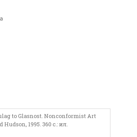
да
g to Glasnost. Nonconformist Art
udson, 1995. 360 с.: ил.