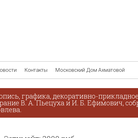
овости
Контакты
Московский Дом Ахматовой
опись, графика, декоративно-прикладное
брание В. А. Пьецуха и И. Б. Ефимович, с
овлева.