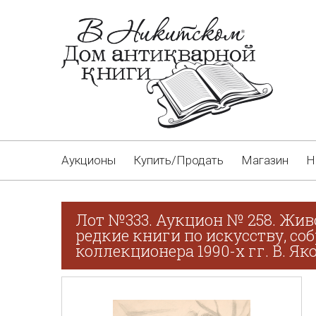
Аукционы
Купить/Продать
Магазин
Н
Лот №333. Аукцион № 258. Жив
редкие книги по искусству, со
коллекционера 1990-х гг. В. Як