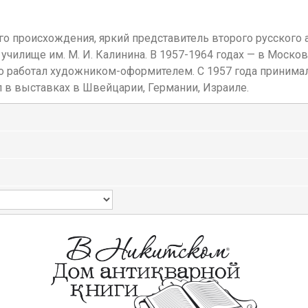
 происхождения, яркий представитель второго русского ав
лище им. М. И. Калинина. В 1957-1964 годах — в Московс
о работал художником-оформителем. С 1957 года принимал 
л в выставках в Швейцарии, Германии, Израиле.