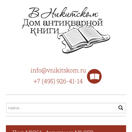
info@vnikitskom.ru
+7 (495) 926-41-14