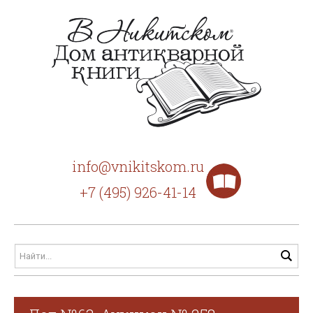
info@vnikitskom.ru
+7 (495) 926-41-14