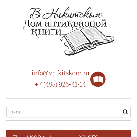
info@vnikitskom.ru
+7 (495) 926-41-14