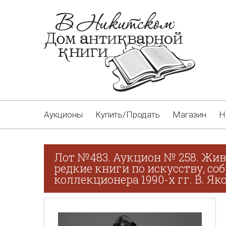
Аукционы
Купить/Продать
Магазин
Н
Лот №483. Аукцион № 258. Жив
редкие книги по искусству, со
коллекционера 1990-х гг. В. Як