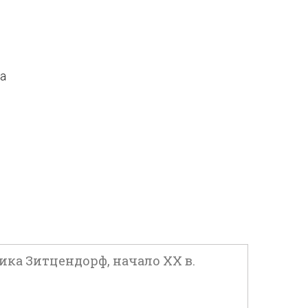
да
ика Зитцендорф, начало XX в.