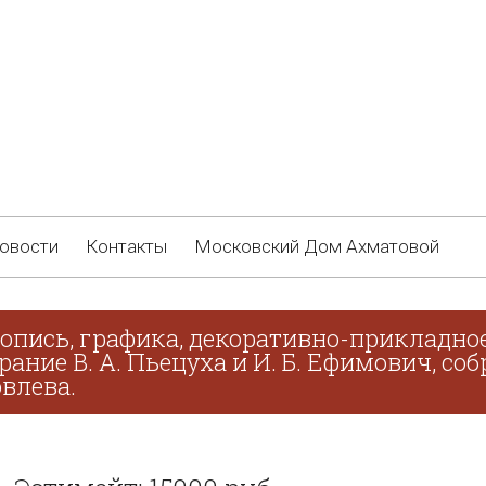
овости
Контакты
Московский Дом Ахматовой
опись, графика, декоративно-прикладное
брание В. А. Пьецуха и И. Б. Ефимович, с
овлева.