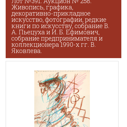
Лот №391. Аукцион № 258.
Живопись, графика,
декоративно-прикладное
искусство, фотографии, редкие
книги по искусству, собрание В.
А. Пьецуха и И. Б. Ефимович,
собрание предпринимателя и
коллекционера 1990-х гг. В.
Яковлева.