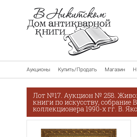
Аукционы
Купить/Продать
Магазин
Н
Лот №17. Аукцион № 258. Живо
книги по искусству, собрание 
коллекционера 1990-х гг. В. Як