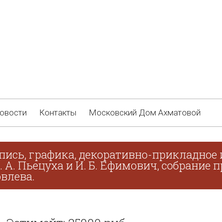
овости
Контакты
Московский Дом Ахматовой
пись, графика, декоративно-прикладное 
В. А. Пьецуха и И. Б. Ефимович, собрание
овлева.