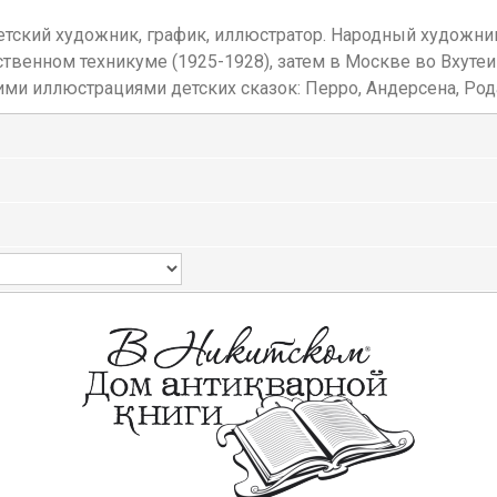
ветский художник, график, иллюстратор. Народный художн
енном техникуме (1925-1928), затем в Москве во Вхутеине 
оими иллюстрациями детских сказок: Перро, Андерсена, Рода