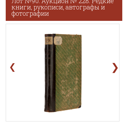
Лот №90. Аукцион № 228. Редкие
книги, рукописи, автографы и
фотографии
❯
❮