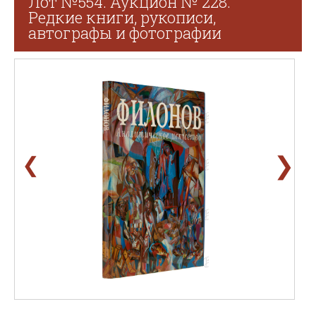
Лот №554. Аукцион № 228.
Редкие книги, рукописи,
автографы и фотографии
❯
❮